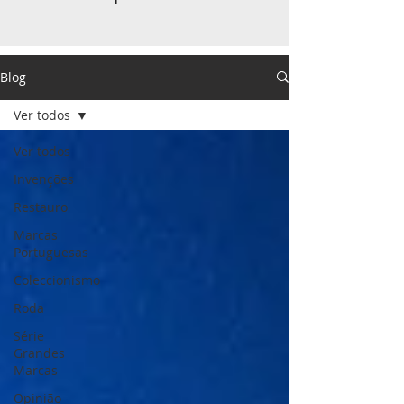
Blog
Ver todos
Ver todos
Invenções
Restauro
Marcas
Portuguesas
Coleccionismo
Roda
Série
Grandes
Marcas
Opinião