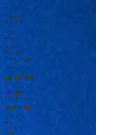
Entrevista
Destaque
Principal
Série
Solares
Série
Grandes
Complicações
Leilões
Conhecimento
Relojoeiro
Grandes
Relojoeiros
Lançamentos
Watches
and
Wonders
2025