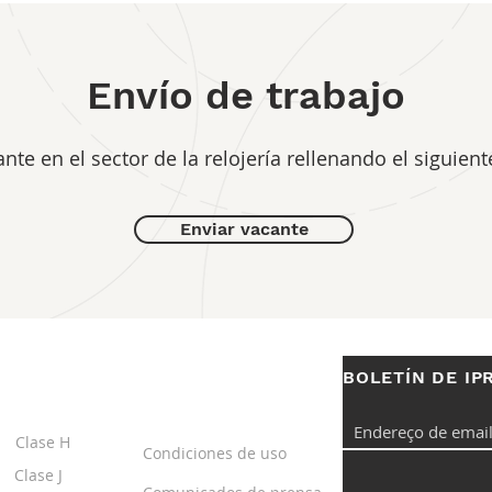
Envío de trabajo
ante en el sector de la relojería rellenando el siguient
Enviar vacante
BOLETÍN DE IP
S
ENLACES
ÚTILES
Clase H
Condiciones de uso
Clase J