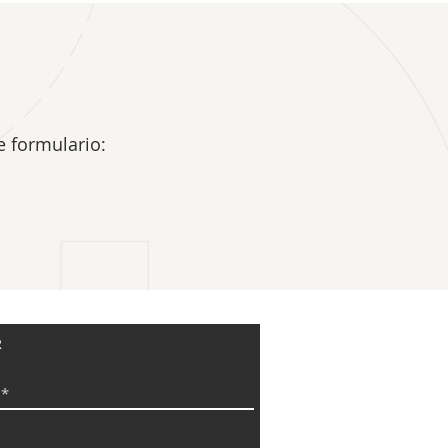
e formulario:
R