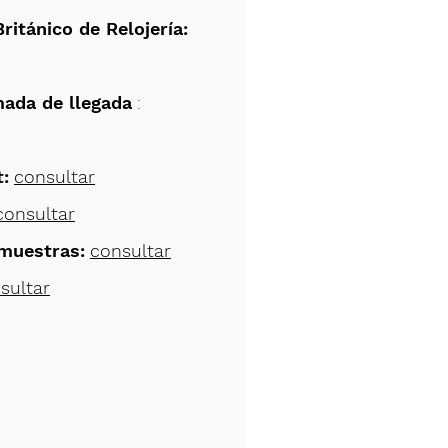
Británico de Relojería:
mada de llegada
:
:
consultar
consultar
muestras:
consultar
sultar