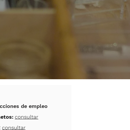
cciones de empleo
etos:
consultar
:
consultar