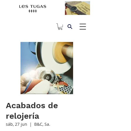
Acabados de
relojería
sáb, 27 jun
  |  
B&C, Sa.