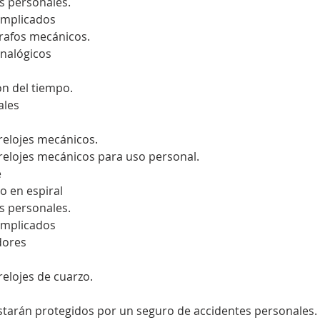
es personales.
omplicados
rafos mecánicos.
analógicos
ón del tiempo.
ales
 relojes mecánicos.
e relojes mecánicos para uso personal.
e
io en espiral
es personales.
omplicados
dores
 relojes de cuarzo.
estarán protegidos por un seguro de accidentes personales.