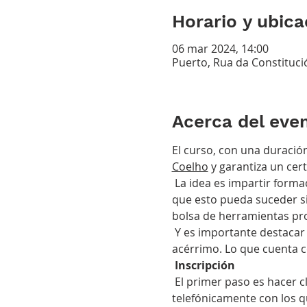
Horario y ubica
06 mar 2024, 14:00
Puerto, Rua da Constituci
Acerca del eve
El curso, con una duració
Coelho
 y garantiza un cert
 La idea es impartir formación en relojería, en un momento compatible con la vida familiar y profesional. Para 
que esto pueda suceder sin
bolsa de herramientas pro
 Y es importante destacar aquí un punto: no es necesario tener formación previa ni ser un aficionado 
acérrimo. Lo que cuenta co
Inscripción
 El primer paso es hacer clic en “reservar plaza”. Cada vez que se abre una nueva clase, se contacta 
telefónicamente con los qu