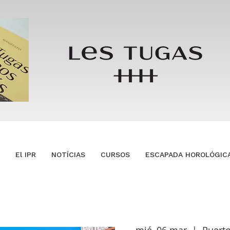
El IPR
NOTÍCIAS
CURSOS
ESCAPADA HOROLÓGIC
mié, 06 mar
  |  
Puert