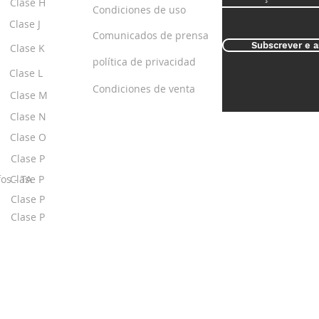
Clase H
Condiciones de uso
Clase J
Comunicados de prensa
Subscrever e a
Clase K
política de privacidad
Clase L
Condiciones de venta
Clase M
Clase N
Clase O
Clase P
os - TA
Clase P
Clase P
Clase P