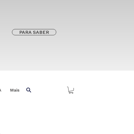
PARA SABER
A
Mais
o