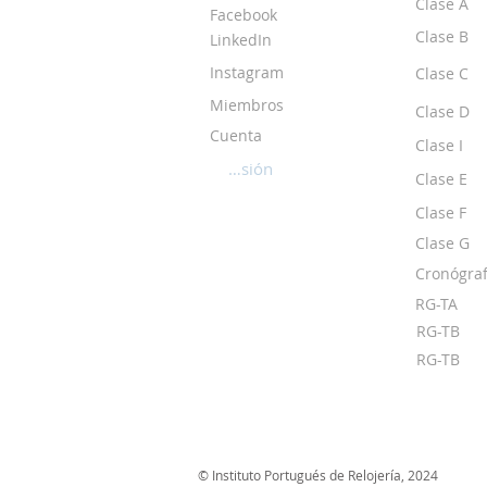
Clase A
Facebook
Clase B
LinkedIn
Instagram
Clase C
Miembros
Clase D
Cuenta
Clase I
Iniciar sesión
Clase E
Clase F
Clase G
Cronógraf
RG-TA
RG-TB
RG-TB
© Instituto Portugués de Relojería, 2024