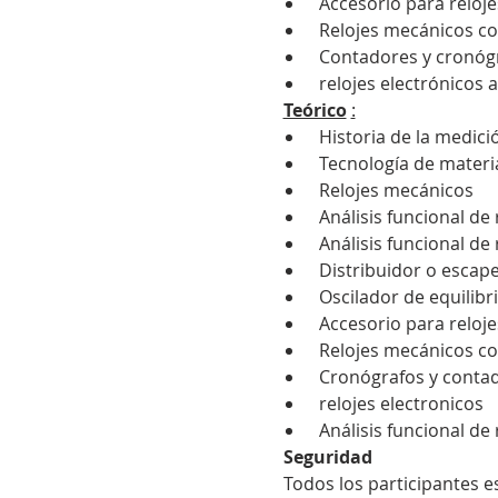
 Accesorio para reloj
 Relojes mecánicos c
 Contadores y cronóg
 relojes electrónicos 
Teórico
:
 Historia de la medici
 Tecnología de materi
 Relojes mecánicos
 Análisis funcional de
 Análisis funcional d
 Distribuidor o escap
 Oscilador de equilibr
 Accesorio para reloj
 Relojes mecánicos c
 Cronógrafos y conta
 relojes electronicos
 Análisis funcional de
Seguridad
 Todos los participantes 