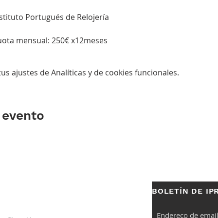
nstituto Portugués de Relojería
 Cuota mensual: 250€ x12meses
s ajustes de Analíticas y de cookies funcionales.
 evento
BOLETÍN DE IP
S
ENLACES
ÚTILES