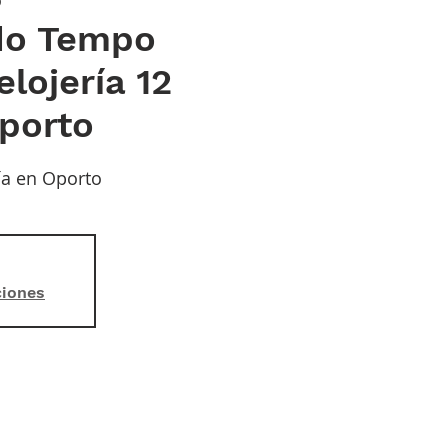
 do Tempo
elojería 12
porto
ía en Oporto
ciones