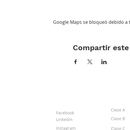
Google Maps se bloqueó debido a tu
Compartir este
ACERCA DE LOS
CLASE
DPI
Clase A
Facebook
Clase B
LinkedIn
Instagram
Clase C