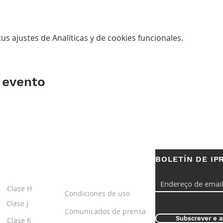
s ajustes de Analíticas y de cookies funcionales.
 evento
BOLETÍN DE IP
S
ENLACES
ÚTILES
Clase H
Condiciones de uso
Clase J
Comunicados de prensa
Subscrever e a
Clase K