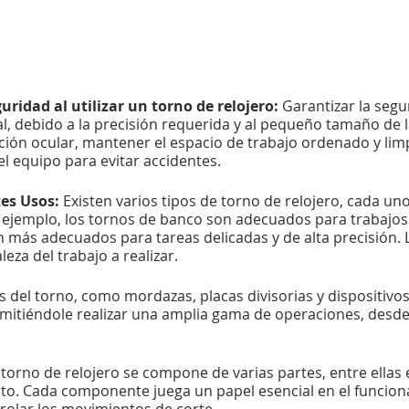
ridad al utilizar un torno de relojero:
Garantizar la segur
l, debido a la precisión requerida y al pequeño tamaño de 
cción ocular, mantener el espacio de trabajo ordenado y lim
 equipo para evitar accidentes.
tes Usos:
Existen varios tipos de torno de relojero, cada un
r ejemplo, los tornos de banco son adecuados para trabajos
 más adecuados para tareas delicadas y de alta precisión. 
eza del trabajo a realizar.
 del torno, como mordazas, placas divisorias y dispositivo
rmitiéndole realizar una amplia gama de operaciones, desde 
orno de relojero se compone de varias partes, entre ellas el 
nto. Cada componente juega un papel esencial en el funcio
trolar los movimientos de corte.