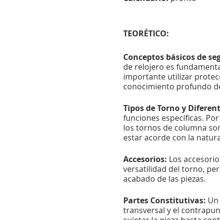
TEORÉTICO:
Conceptos básicos de segu
de relojero es fundamenta
importante utilizar prote
conocimiento profundo del
Tipos de Torno y Diferen
funciones específicas. Po
los tornos de columna son
estar acorde con la natural
Accesorios:
Los accesorios
versatilidad del torno, pe
acabado de las piezas.
Partes Constitutivas:
Un t
transversal y el contrapu
sujetar la pieza hasta con