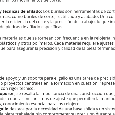
y técnicas de afilado:
Los buriles son herramientas de corte
rmas, como buriles de corte, rectificado y acabado. Una cor
a eficiencia del corte y la precisión del trabajo, lo que imp
e piedras de afilado específicas.
 materiales que se tornean con frecuencia en la relojería 
 plásticos y otros polímeros. Cada material requiere ajustes
ue para asegurar la precisión y calidad de la pieza terminad
e apoyo y un soporte para el gallo es una tarea de precisió
o proyectos centrales en la formación en cuestión, repres
con rigor técnico.
soporte
, se resalta la importancia de una construcción que g
ende a operar mecanismos de ajuste que permiten la manipu
, conocimiento esencial para los relojeros.
gallo
destaca por la necesidad de una base sólida y un siste
e la pieza trabajada, sin comprometer su precisión durante 