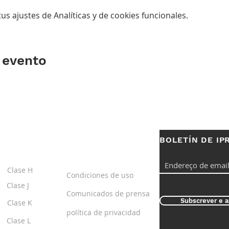
s ajustes de Analíticas y de cookies funcionales.
 evento
BOLETÍN DE IP
S
ENLACES
ÚTILES
Clase H
Condiciones de uso
Clase J
Comunicados de prensa
Subscrever e a
Clase K
política de privacidad
Clase L