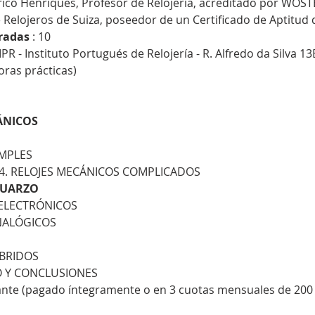
ico Henriques, Profesor de Relojería, acreditado por WOST
Relojeros de Suiza, poseedor de un Certificado de Aptitud
radas
 : 10
IPR - Instituto Portugués de Relojería - R. Alfredo da Silva 1
oras prácticas)
CÁNICOS
IMPLES
S 4. RELOJES MECÁNICOS COMPLICADOS
 CUARZO
Y ELECTRÓNICOS
ANALÓGICOS
HÍBRIDOS
VO Y CONCLUSIONES
pante (pagado íntegramente o en 3 cuotas mensuales de 200 