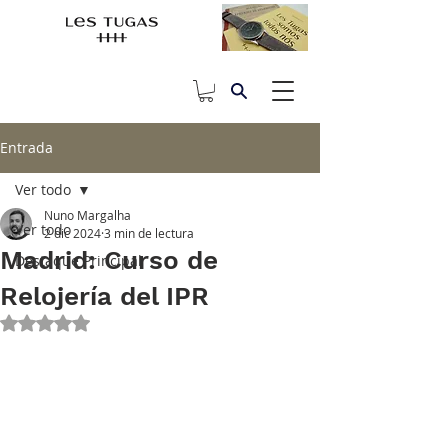
Entrada
Ver todo
Nuno Margalha
Ver todo
2 dic 2024
3 min de lectura
Madrid: Curso de
Destaque Principal
Relojería del IPR
Obtuvo NaN de 5 estrellas.