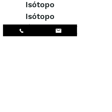
segundos muertos. 2 -
Isótopo
Chuck Norris...
Isótopo
OFERTA DE ENVÍO Y DESPACHO DE ADUANAS
OFERTA DE ENVÍO Y DESPACHO DE ADUANAS
Excelente
ACERCA DE LOS DPI
Facebook
LinkedIn
Instagram
Miembros
Cuenta