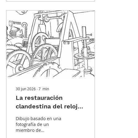
hasta la Experimental
No. 1, una conversación
sobre innovación,
precisión y el futuro de
uno de los fabricantes
más importantes de la
historia. En el año en que
celebra su 250
aniversario, la
manufactura presentó
una notable gama de
nuevos productos, entre
los que destacan el...
30 jun 2026
∙
7
min
La restauración
clandestina del reloj
del Panteón de París.
Dibujo basado en una
fotografía de un
miembro de
Untergunther reparando