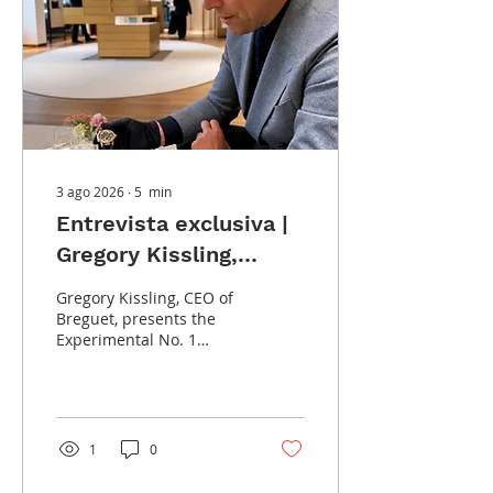
3 ago 2026
∙
5
min
Entrevista exclusiva |
Gregory Kissling,
director ejecutivo de
Gregory Kissling, CEO of
Breguet
Breguet, presents the
Experimental No. 1
during an exclusive
interview with the
Instituto Português de
Relojoaria at the brand's
boutique in Geneva.
1
0
©IPR Desde el legado de
Abraham-Louis Breguet