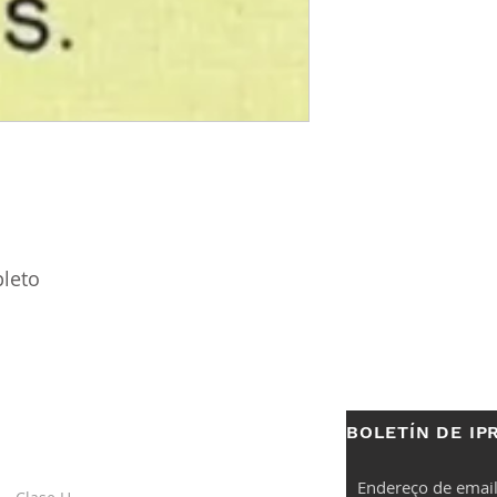
pleto
BOLETÍN DE IP
S
ENLACES
ÚTILES