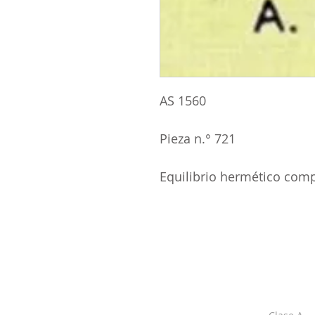
AS 1560
Pieza n.° 721
Equilibrio hermético com
ACERCA DE LOS
CLASE
DPI