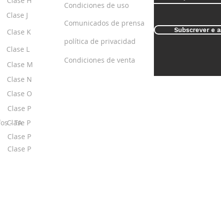
Clase H
Condiciones de uso
Clase J
Comunicados de prensa
Subscrever e a
Clase K
política de privacidad
Clase L
Condiciones de venta
Clase M
Clase N
Clase O
Clase P
os - TA
Clase P
Clase P
Clase P