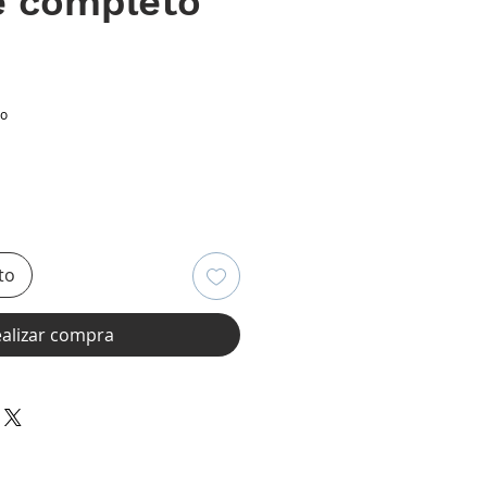
e completo
ecio
io
to
alizar compra