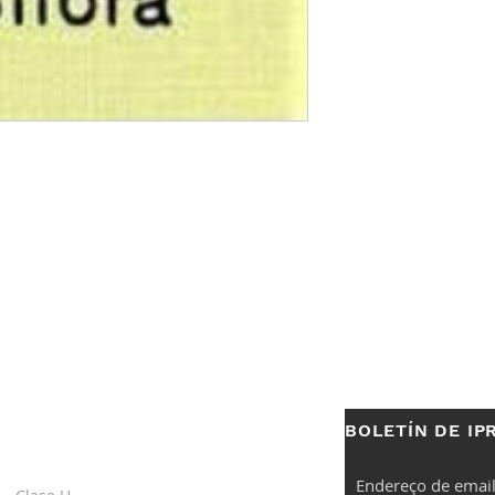
BOLETÍN DE IP
S
ENLACES
ÚTILES