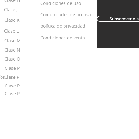
Clase H
Condiciones de uso
Clase J
Comunicados de prensa
Subscrever e a
Clase K
política de privacidad
Clase L
Condiciones de venta
Clase M
Clase N
Clase O
Clase P
os - TA
Clase P
Clase P
Clase P