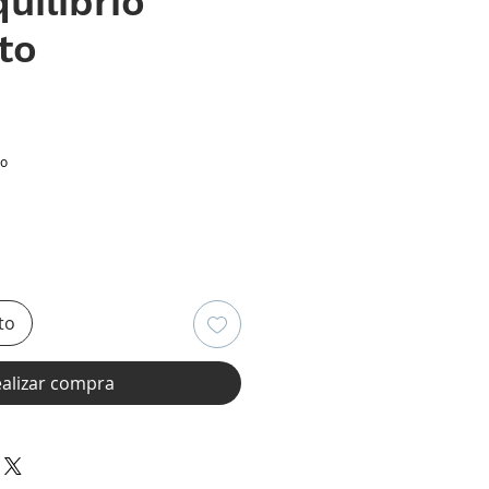
uilibrio
to
ecio
io
to
alizar compra