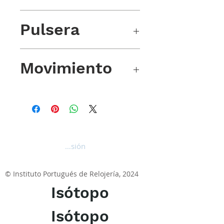
200 m/660 pies
Pulsera
caucho tropical
Movimiento
Swiss Made Escudo Calibre 1488
base Sellita SW200-1
Iniciar sesión
© Instituto Portugués de Relojería, 2024
Isótopo
Isótopo