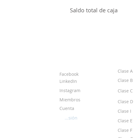
Saldo total de caja
ACERCA DE LOS
CLASE
DPI
Clase A
Facebook
Clase B
LinkedIn
Instagram
Clase C
Miembros
Clase D
Cuenta
Clase I
Iniciar sesión
Clase E
Clase F