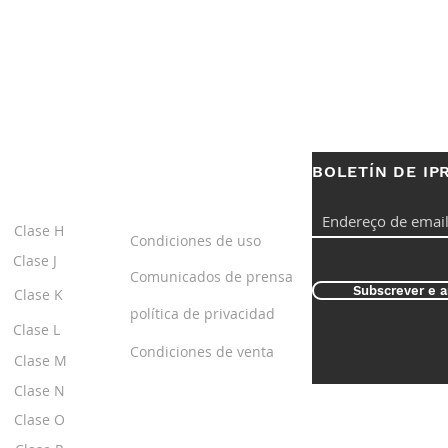
BOLETÍN DE IP
S
ENLACES
ÚTILES
Clase H
Condiciones de uso
Clase J
Comunicados de prensa
Subscrever e a
Clase K
política de privacidad
Clase L
Condiciones de venta
Clase M
Clase N
Clase O