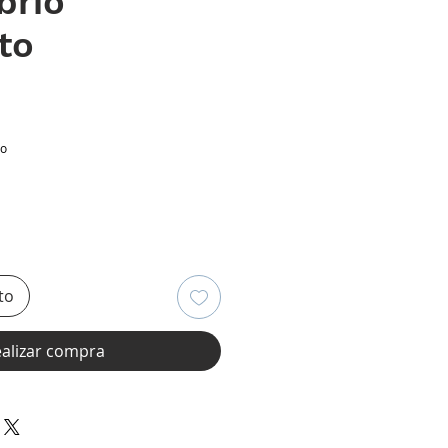
brio
to
ecio
io
to
alizar compra