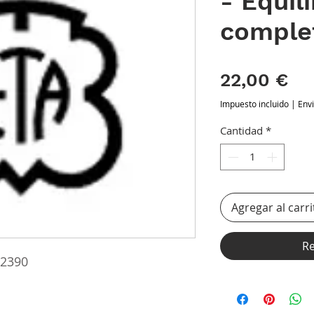
- Equili
comple
Pr
22,00 €
Impuesto incluido
|
Env
Cantidad
*
Agregar al carri
Re
 2390