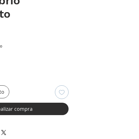
brio
to
ecio
io
to
alizar compra