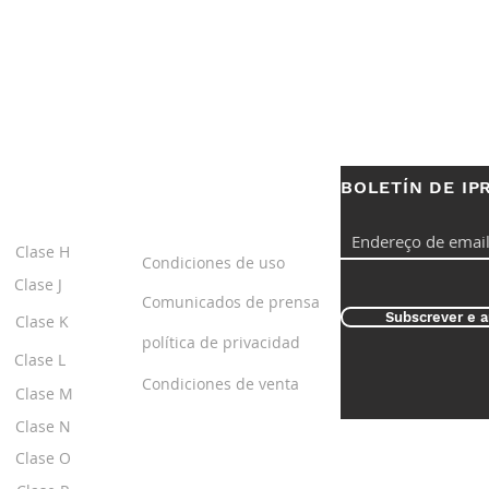
BOLETÍN DE IP
S
ENLACES
ÚTILES
Clase H
Condiciones de uso
Clase J
Comunicados de prensa
Subscrever e a
Clase K
política de privacidad
Clase L
Condiciones de venta
Clase M
Clase N
Clase O