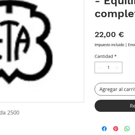
- Equili
comple
Pr
22,00 €
Impuesto incluido
|
Env
Cantidad
*
Agregar al carri
Re
da 2500