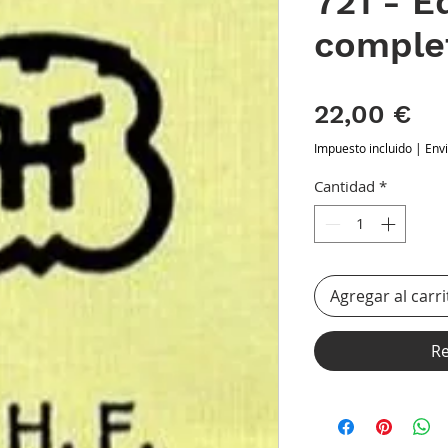
721 - Eq
comple
Pr
22,00 €
Impuesto incluido
|
Env
Cantidad
*
Agregar al carri
Re