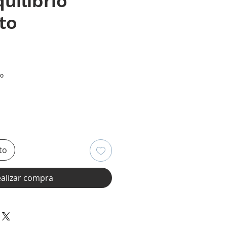
uilibrio
to
ecio
io
to
alizar compra