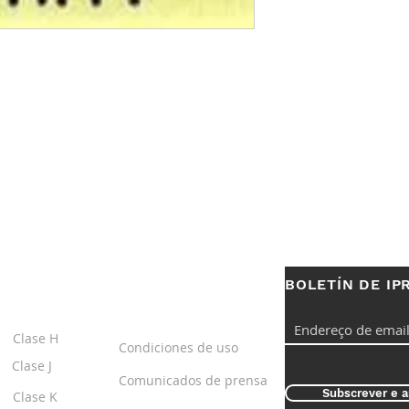
BOLETÍN DE IP
S
ENLACES
ÚTILES
Clase H
Condiciones de uso
Clase J
Comunicados de prensa
Subscrever e a
Clase K