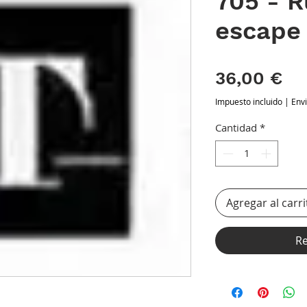
705 - 
escape
Pr
36,00 €
Impuesto incluido
|
Env
Cantidad
*
Agregar al carri
Re