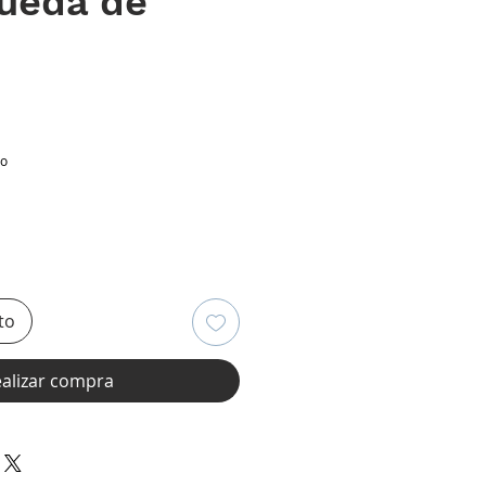
Rueda de
ecio
io
to
alizar compra