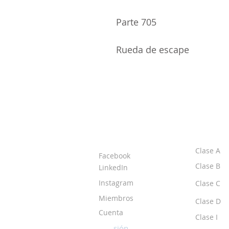
Parte 705
Rueda de escape
ACERCA DE LOS
CLASE
DPI
Clase A
Facebook
Clase B
LinkedIn
Instagram
Clase C
Miembros
Clase D
Cuenta
Clase I
Iniciar sesión