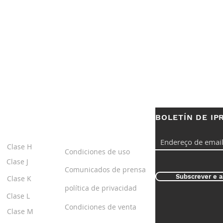
BOLETÍN DE IP
S
ENLACES
ÚTILES
Clase H
Condiciones de uso
Clase J
Comunicados de prensa
Subscrever e a
Clase K
política de privacidad
Clase L
Condiciones de venta
Clase M