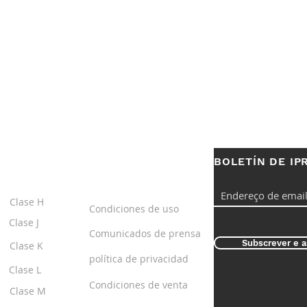
BOLETÍN DE IP
S
ENLACES
ÚTILES
Clase H
Condiciones de uso
Clase J
Comunicados de prensa
Subscrever e a
Clase K
política de privacidad
Clase L
Condiciones de venta
Clase M