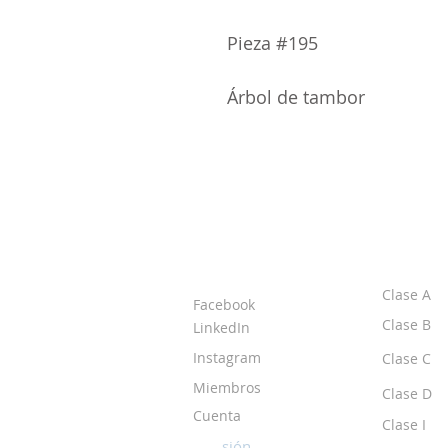
Pieza #195
Árbol de tambor
ACERCA DE LOS
CLASE
DPI
Clase A
Facebook
Clase B
LinkedIn
Instagram
Clase C
Miembros
Clase D
Cuenta
Clase I
Iniciar sesión