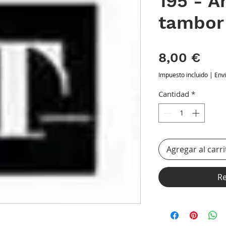
195 - Á
tambor
Pre
8,00 €
Impuesto incluido
|
Env
Cantidad
*
Agregar al carri
Re