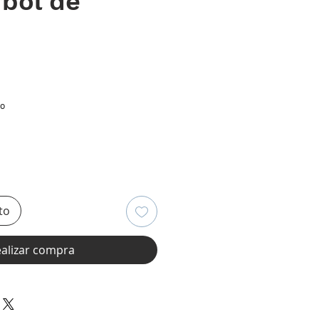
rbol de
cio
io
to
alizar compra