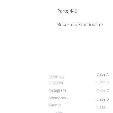
Parte 440
Resorte de inclinación
ACERCA DE LOS
CLASE
DPI
Clase A
Facebook
Clase B
LinkedIn
Instagram
Clase C
Miembros
Clase D
Cuenta
Clase I
Iniciar sesión