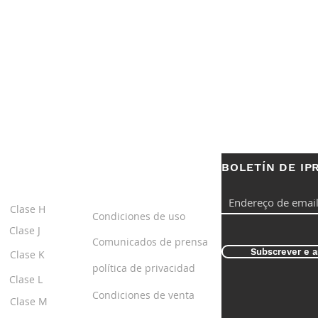
BOLETÍN DE IP
S
ENLACES
ÚTILES
Clase H
Condiciones de uso
Clase J
Comunicados de prensa
Subscrever e a
Clase K
política de privacidad
Clase L
Condiciones de venta
Clase M