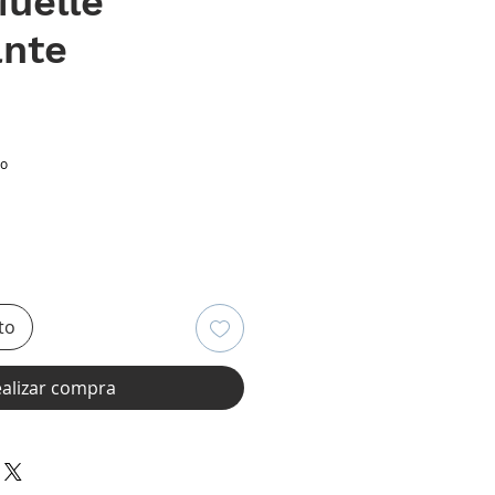
uelle
ante
cio
io
to
alizar compra