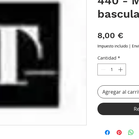
440 - M
bascul
Pre
8,00 €
Impuesto incluido
|
Env
Cantidad
*
Agregar al carri
Re