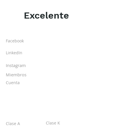
Excelente
ACERCA DE LOS DPI
Facebook
LinkedIn
Instagram
Miembros
Cuenta
CLASES
Clase K
Clase A