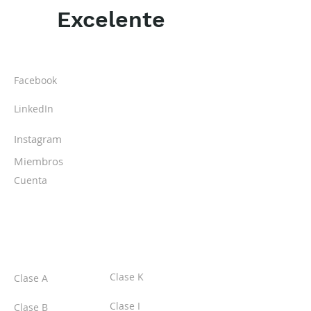
Excelente
ACERCA DE LOS DPI
Facebook
LinkedIn
Instagram
Miembros
Cuenta
CLASES
Clase K
Clase A
Clase I
Clase B