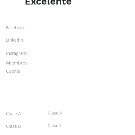
Excelente
ACERCA DE LOS DPI
Facebook
LinkedIn
Instagram
Miembros
Cuenta
CLASES
Clase K
Clase A
Clase I
Clase B