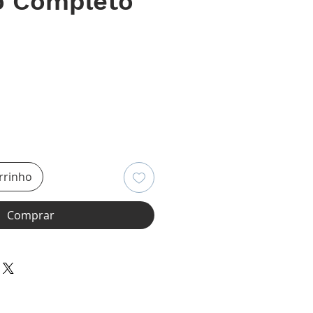
o Completo
eço
rrinho
Comprar