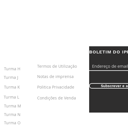
BOLETIM DO IP
S
LINKS ÚTEIS
Termos de Utilização
Turma H
Notas de imprensa
Turma J
Subscrever e a
Turma K
Politica Privacidade
Turma L
Condições de Venda
Turma M
Turma N
Turma O