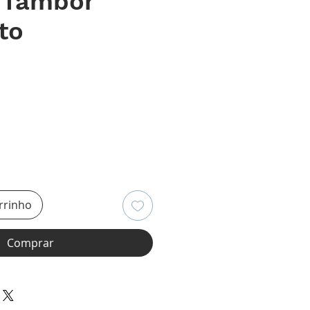
- Tambor
to
eço
rrinho
Comprar