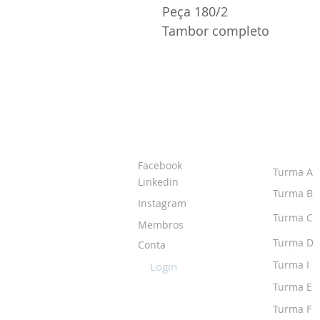
Peça 180/2
Tambor completo
SOBRE O IPR
TURMA
Facebook
Turma A
Linkedin
Turma B
Instagram
Turma C
Membros
Turma D
Conta
Turma I
Login
Turma E
Turma F