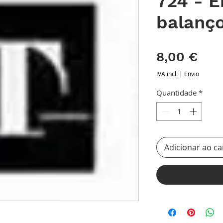
724 - E
balanç
Pre
8,00 €
IVA incl.
|
Envio
Quantidade
*
Adicionar ao ca