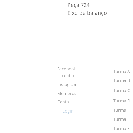
Peça 724
Eixo de balanço
SOBRE O IPR
TURMA
Facebook
Turma A
Linkedin
Turma B
Instagram
Turma C
Membros
Turma D
Conta
Turma I
Login
Turma E
Turma F