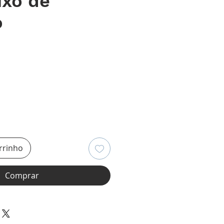
ixo de
o
ço
rrinho
Comprar