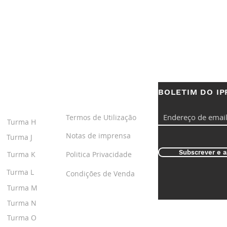
BOLETIM DO IP
S
LINKS ÚTEIS
Termos de Utilização
Turma H
Notas de imprensa
Turma J
Subscrever e a
Turma K
Politica Privacidade
Turma L
Condições de Venda
Turma M
Turma N
Turma O