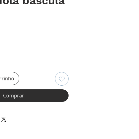
ola báscula
ço
rrinho
Comprar