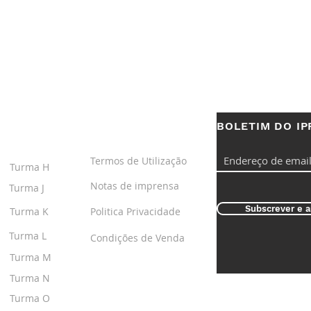
BOLETIM DO IP
S
LINKS ÚTEIS
Termos de Utilização
Turma H
Notas de imprensa
Turma J
Subscrever e a
Turma K
Politica Privacidade
Turma L
Condições de Venda
Turma M
Turma N
Turma O