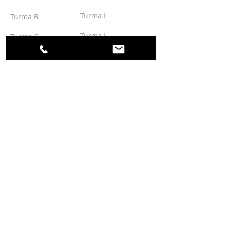
Turma I
Turma B
Turma L
Turma C
Turma D
Turma M
Turma E
Turma N
Turma F
Turma O
Turma G
Turma P
Turma H
Turma Q
Turma R
Turma S
Turma I