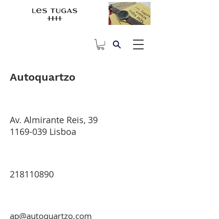
Autoquartzo
Av. Almirante Reis, 39
1169-039
Lisboa
218110890
ap@autoquartzo.com