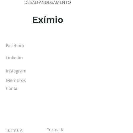
DESALFANDEGAMENTO
Exímio
SOBRE O IPR
Facebook
Linkedin
Instagram
Membros
Conta
TURMAS
Turma K
Turma A