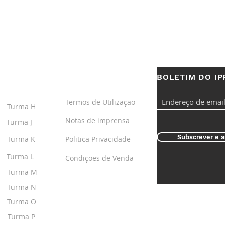
BOLETIM DO IP
S
LINKS ÚTEIS
Termos de Utilização
Turma H
Notas de imprensa
Turma J
Subscrever e a
Turma K
Politica Privacidade
Turma L
Condições de Venda
Turma M
Turma N
Turma O
Turma P