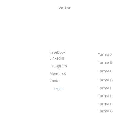
Voltar
SOBRE O IPR
TURMA
Facebook
Turma A
Linkedin
Turma B
Instagram
Turma C
Membros
Turma D
Conta
Turma I
Login
Turma E
Turma F
Turma G