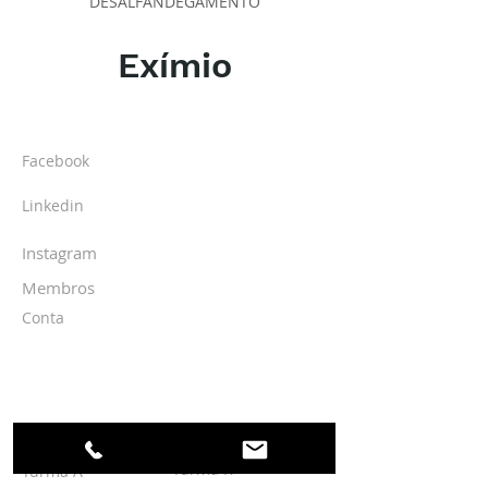
DESALFANDEGAMENTO
Exímio
SOBRE O IPR
Facebook
Linkedin
Instagram
Membros
Conta
TURMAS
Turma K
Turma A