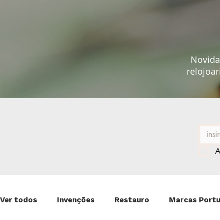
Novidad
relojoar
A
Ver todos
Invenções
Restauro
Marcas Port