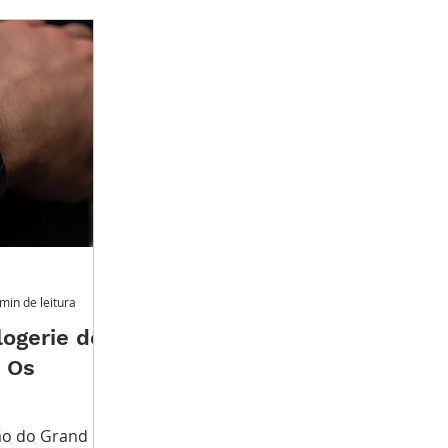
iro
Grandes Relojoeiros
Lançamentos
min de leitura
logerie de
 Os
o Grand