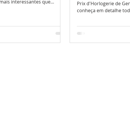
 mais interessantes que
Prix d'Horlogerie de Ge
já este século.
conheça em detalhe tod
galardoados.