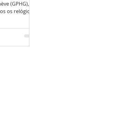
nève (GPHG),
os os relógios