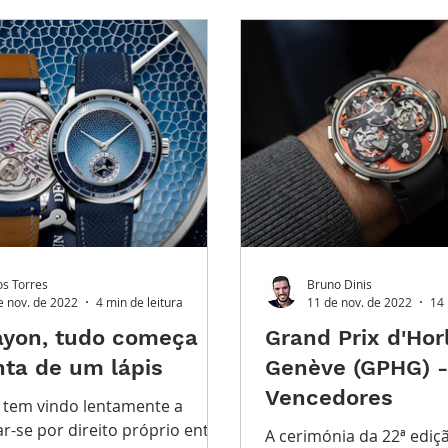
ndes Complicações
Leilões
Conhecimento Relojoe
PO FUTURO
O Inventário
os Torres
Bruno Dinis
e nov. de 2022
4 min de leitura
11 de nov. de 2022
14 
ayon, tudo começa
Grand Prix d'Hor
nta de um lápis
Genève (GPHG) -
Vencedores
 tem vindo lentamente a
r-se por direito próprio entre
A cerimónia da 22ª edição d