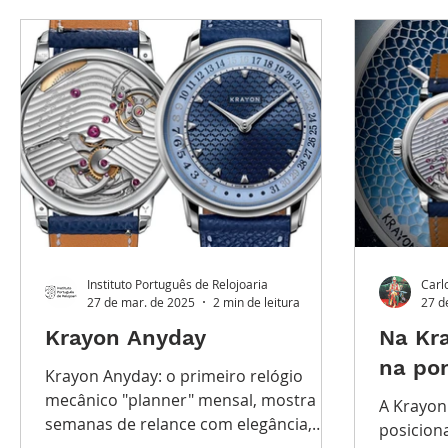
Destaque Principal
Série Solares
Série Gra
Watches and Wonders 2025
LES TUGAS
TEM
Instituto Português de Relojoaria
Carl
27 de mar. de 2025
2 min de leitura
27 d
Krayon Anyday
Na Kr
na po
Krayon Anyday: o primeiro relógio
mecânico "planner" mensal, mostra 5
A Krayon
semanas de relance com elegância,
posiciona
precisão e inovação.