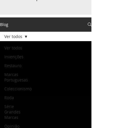
Blog
Ver todos
Ver todos
Invenções
Restauro
Marcas
Portuguesas
Coleccionismo
Roda
Série
Grandes
Marcas
Opinião