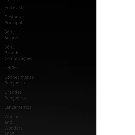
Entrevista
Destaque
Principal
Série
Solares
Série
Grandes
Complicações
Leilões
Conhecimento
Relojoeiro
Grandes
Relojoeiros
Lançamentos
Watches
and
Wonders
2025