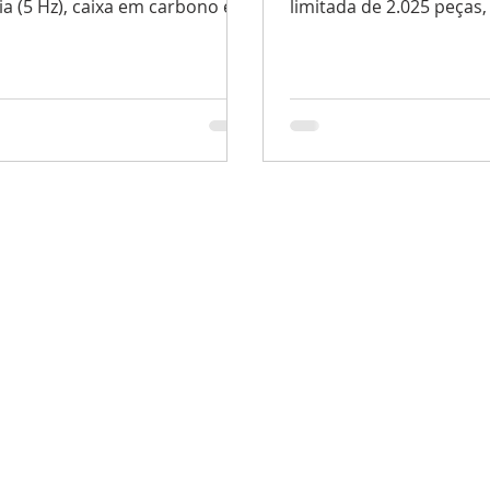
a (5 Hz), caixa em carbono e
limitada de 2.025 peças,
certificada TIMELAB.
exclusivo e precisão ino