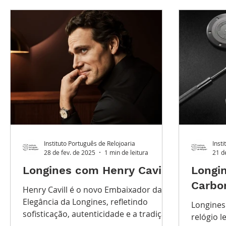
Destaque Principal
Série Solares
Série Gra
Watches and Wonders 2025
LES TUGAS
TEM
Instituto Português de Relojoaria
Inst
28 de fev. de 2025
1 min de leitura
21 d
Longines com Henry Cavill
Longi
Carbo
Henry Cavill é o novo Embaixador da
Elegância da Longines, refletindo
Longines
sofisticação, autenticidade e a tradição
relógio l
relojoeira suíça.