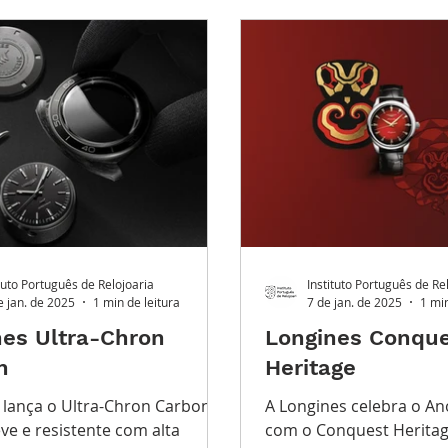
ndes Complicações
Leilões
Conhecimento Relojoe
PO FUTURO
O Inventário
ituto Português de Relojoaria
Instituto Português de Re
e jan. de 2025
1 min de leitura
7 de jan. de 2025
1 min
nes Ultra-Chron
Longines Conqu
n
Heritage
 lança o Ultra-Chron Carbon,
A Longines celebra o An
eve e resistente com alta
com o Conquest Heritag