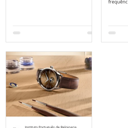
frequênci
precisão 
Instituto Português de Relojoaria