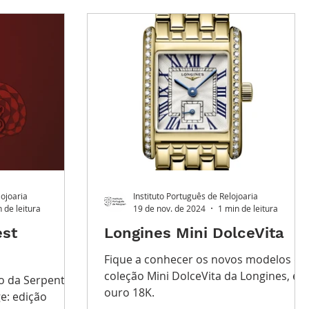
iro
Grandes Relojoeiros
Lançamentos
lojoaria
Instituto Português de Relojoaria
 de leitura
19 de nov. de 2024
1 min de leitura
est
Longines Mini DolceVita
Fique a conhecer os novos modelos da
coleção Mini DolceVita da Longines, em
o da Serpente
ouro 18K.
e: edição