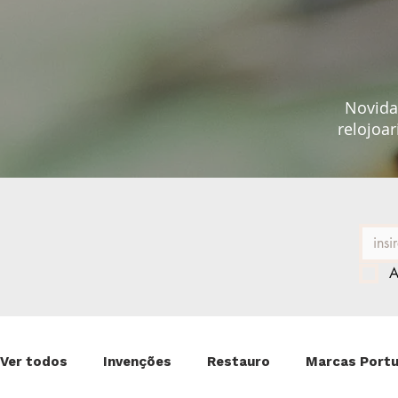
Novidad
relojoar
A
Ver todos
Invenções
Restauro
Marcas Port