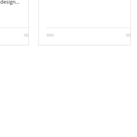
 design
vadora.