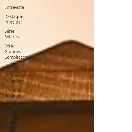
Entrevista
Destaque
Principal
Série
Solares
Série
Grandes
Complicações
Leilões
Conhecimento
Relojoeiro
Grandes
Relojoeiros
Lançamentos
Watches
and
Wonders
2025