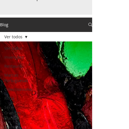
Blog
Ver todos
Ver todos
Invenções
Restauro
Marcas
Portuguesas
Coleccionismo
Roda
Série
Grandes
Marcas
Opinião