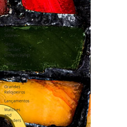
Entrevista
Destaque
Principal
Série
Solares
Série
Grandes
Complicações
Leilões
Conhecimento
Relojoeiro
Grandes
Relojoeiros
Lançamentos
Watches
and
Wonders
2025