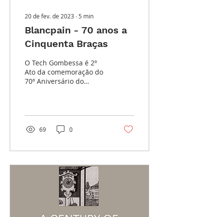
20 de fev. de 2023
∙
5
min
Blancpain - 70 anos a
Cinquenta Braças
O Tech Gombessa é 2º
Ato da comemoração do
70º Aniversário do
lendário Fifty Fathoms da
Blancpain.
69
0