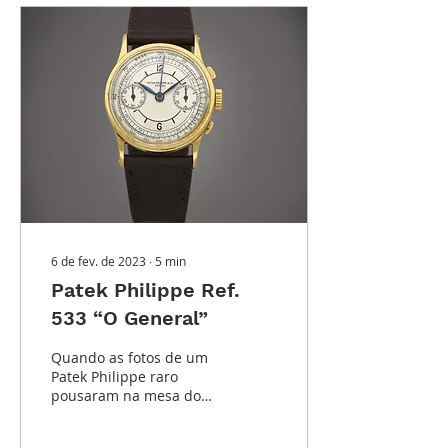
6 de fev. de 2023
∙
5
min
Patek Philippe Ref.
533 “O General”
Quando as fotos de um
Patek Philippe raro
pousaram na mesa do
especialista da Sotheby's,
ele sabia que estava a