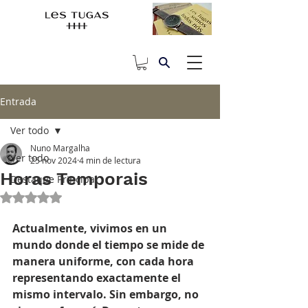
Entrada
Ver todo
Nuno Margalha
Ver todo
25 nov 2024
4 min de lectura
Horas Temporais
Destaque Principal
Obtuvo NaN de 5 estrellas.
Actualmente, vivimos en un 
mundo donde el tiempo se mide de 
manera uniforme, con cada hora 
representando exactamente el 
mismo intervalo. Sin embargo, no 