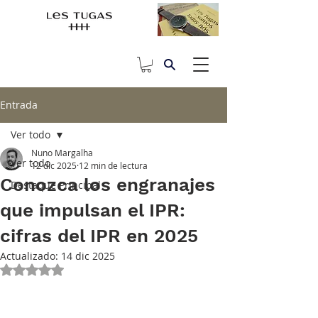
Entrada
Ver todo
Nuno Margalha
Ver todo
12 dic 2025
12 min de lectura
Conozca los engranajes
Destaque Principal
que impulsan el IPR:
cifras del IPR en 2025
Actualizado:
14 dic 2025
Obtuvo NaN de 5 estrellas.