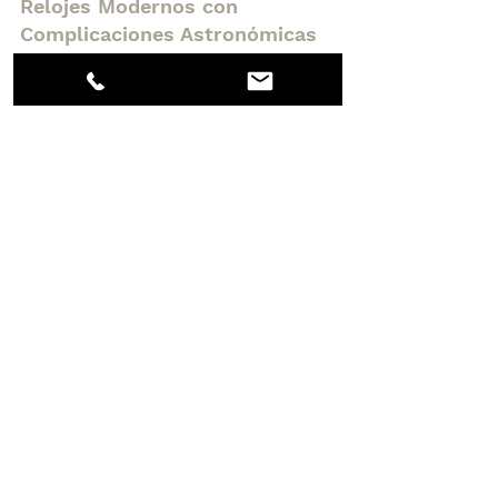
Relojes Modernos con 
Complicaciones Astronómicas
Vacheron Constantin Les Cabinotiers 
Celestia
Relojes como el Vacheron 