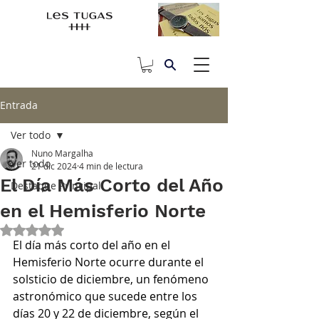
Entrada
Ver todo
Nuno Margalha
Ver todo
21 dic 2024
4 min de lectura
El Día Más Corto del Año
Destaque Principal
en el Hemisferio Norte
Obtuvo NaN de 5 estrellas.
El día más corto del año en el 
Hemisferio Norte ocurre durante el 
solsticio de diciembre, un fenómeno 
astronómico que sucede entre los 
días 20 y 22 de diciembre, según el 