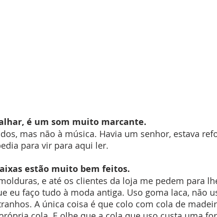
balhar, é um som muito marcante.
odos, mas não à música. Havia um senhor, estava ref
edia para vir para aqui ler. 
caixas estão muito bem feitos.
olduras, e até os clientes da loja me pedem para lhe
ue eu faço tudo à moda antiga. Uso goma laca, não us
ranhos. A única coisa é que colo com cola de madeir
própria cola. E olhe que a cola que uso custa uma for