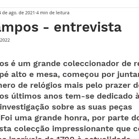
4 de ago. de 2021
4 min de leitura
taque Principal
Série Solares
Série Grandes Complicaç
mpos - entrevista
randes Relojoeiros
Lançamentos
Watches and Wonder
 2022
de 5 estrelas.
os
é um grande coleccionador de re
io
 pé alto e mesa, começou por junta
ero de relógios mais pelo prazer d
Nos últimos anos tem-se dedicado à
investigação sobre as suas peças 
 Foi uma grande honra, por parte do
sta colecção impressionante que c