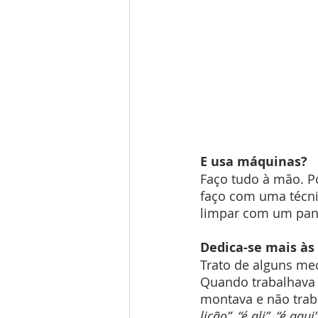
E usa máquinas?
Faço tudo à mão. Po
faço com uma técnic
limpar com um pano
Dedica-se mais às
Trato de alguns me
Quando trabalhava 
montava e não traba
lição”, “é ali”, “é aqui”