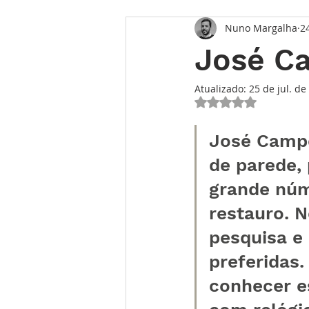
Nuno Margalha
2
Opinião
Entrevista
Des
José Ca
Conhecimento Relojoeiro
G
Atualizado:
25 de jul. de
Avaliado com NaN 
José Camp
TEMPO FUTURO
O Inventár
de parede,
grande núm
restauro. 
pesquisa e 
preferidas.
conhecer e