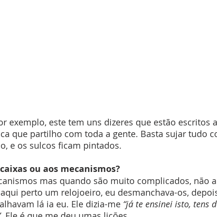
r exemplo, este tem uns dizeres que estão escritos 
a que partilho com toda a gente. Basta sujar tudo c
, e os sulcos ficam pintados.
 caixas ou aos mecanismos?
canismos mas quando são muito complicados, não ar
aqui perto um relojoeiro, eu desmanchava-os, depoi
lhavam lá ia eu. Ele dizia-me 
“já te ensinei isto, tens
. 
Ele é que me deu umas lições.