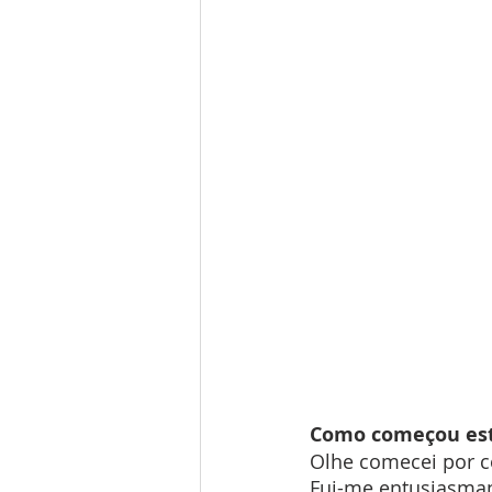
Como começou esta
Olhe comecei por co
Fui-me entusiasmand