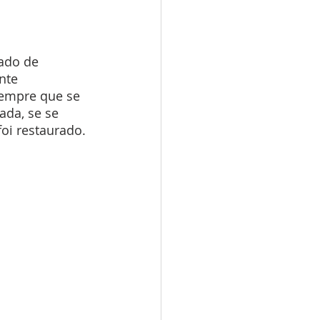
ado de 
nte 
sempre que se 
ada, se se 
foi restaurado.