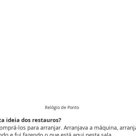
Relógio de Ponto
 ideia dos restauros?
mprá-los para arranjar. Arranjava a máquina, arranja
o e fui fazendo o que está aqui nesta sala.