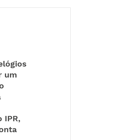
ões
Leilões
s 2025
LES TUGAS
lógios 
r um 
o 
 
 IPR, 
onta 