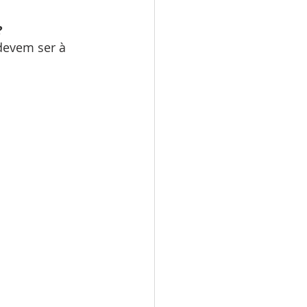
?
devem ser à 