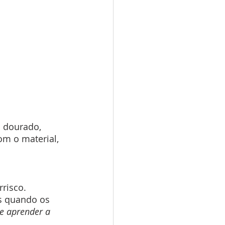
a dourado, 
om o material, 
risco. 
s quando os 
 de aprender a 