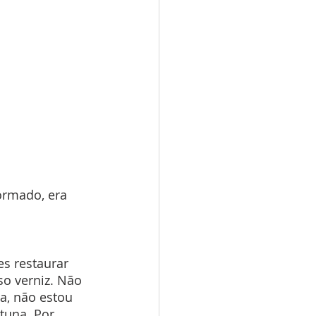
ormado, era 
s restaurar 
o verniz. Não 
a, não estou 
tuna. Por 