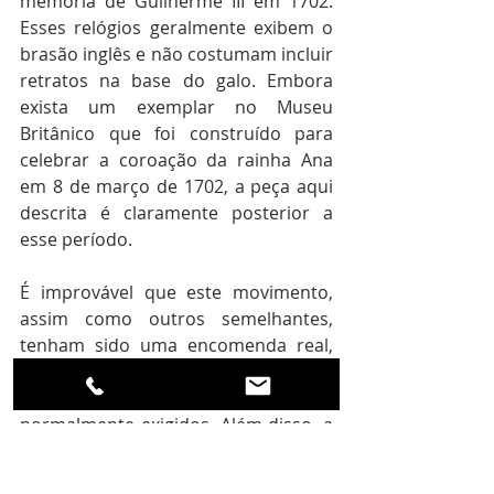
memória de Guilherme III em 1702. 
Esses relógios geralmente exibem o 
brasão inglês e não costumam incluir 
retratos na base do galo. Embora 
exista um exemplar no Museu 
Britânico que foi construído para 
celebrar a coroação da rainha Ana 
em 8 de março de 1702, a peça aqui 
descrita é claramente posterior a 
esse período.
É improvável que este movimento, 
assim como outros semelhantes, 
tenham sido uma encomenda real, 
uma vez que a qualidade de fabrico 
não atende aos padrões 
normalmente exigidos. Além disso, a 
maioria das encomendas reais 
costumavam incluir a assinatura ou 