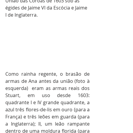
União das Coroas de 1603 sob as 
égides de Jaime VI da Escócia e Jaime 
I de Inglaterra.
nstrui
r a decoração refinada dos versos
Como rainha regente, o brasão de 
armas de Ana antes da união (foto à 
esquerda)  eram as armas reais dos 
Stuart, em uso desde 1603: 
quadrante I e IV grande quadrante, a 
azul três flores-de-lis em ouro (para a 
França) e três leões em guarda (para 
a Inglaterra); II, um leão rampante 
dentro de uma moldura florida (para 