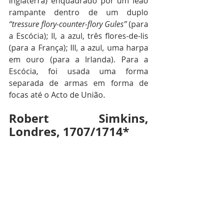
Inglaterra) enquadrado por um leão 
rampante dentro de um duplo 
“tressure flory-counter-flory Gules”
 (para 
a Escócia); II, a azul, três flores-de-lis 
(para a França); III, a azul, uma harpa 
em ouro (para a Irlanda). Para a 
Escócia, foi usada uma forma 
separada de armas em forma de 
focas até o Acto de União.
da
Robert Simkins, 
Londres, 1707/1714*