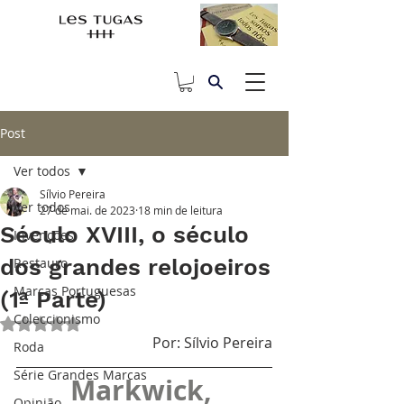
Post
Ver todos
Sílvio Pereira
Ver todos
27 de mai. de 2023
18 min de leitura
Século XVIII, o século
Invenções
dos grandes relojoeiros
Restauro
Marcas Portuguesas
(1ª Parte)
Coleccionismo
Avaliado com NaN de 5 estrelas.
Por: Sílvio Pereira
Roda
Série Grandes Marcas
Markwick, 
Opinião