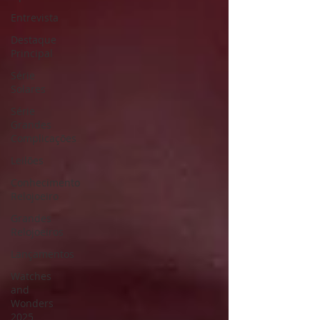
Entrevista
Destaque
Principal
Série
Solares
Série
Grandes
Complicações
Leilões
Conhecimento
Relojoeiro
Grandes
Relojoeiros
Lançamentos
Watches
and
Wonders
2025