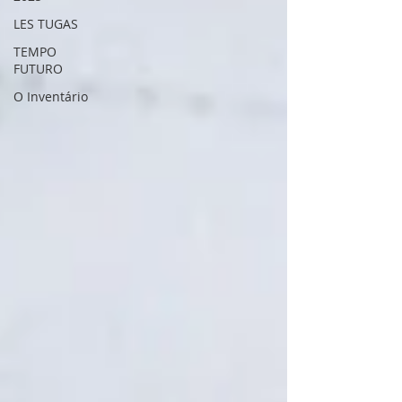
LES TUGAS
TEMPO
FUTURO
O Inventário