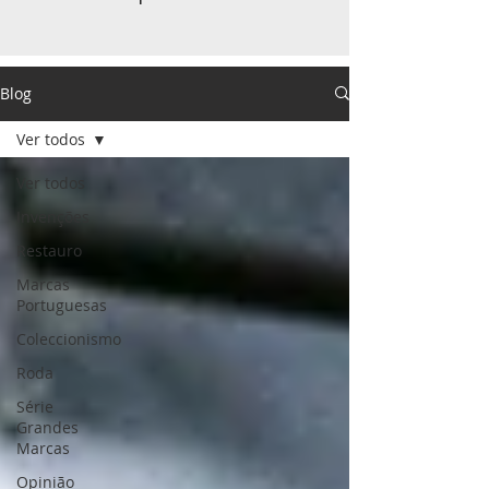
Blog
Ver todos
Ver todos
Invenções
Restauro
Marcas
Portuguesas
Coleccionismo
Roda
Série
Grandes
Marcas
Opinião