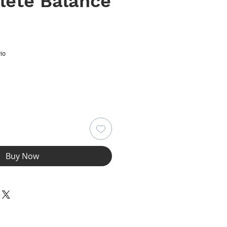
lete Balance
ce
io
Buy Now