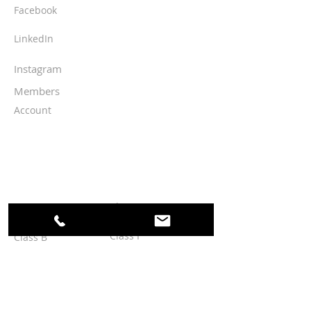
Facebook
LinkedIn
Instagram
Members
Account
CLASSES
Class K
Class A
Class I
Class B
Class L
Class C
Class D
Class M