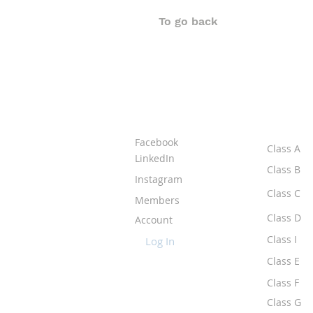
To go back
ABOUT IPR
CLASS
Facebook
Class A
LinkedIn
Class B
Instagram
Class C
Members
Class D
Account
Class I
Log In
Class E
Class F
Class G