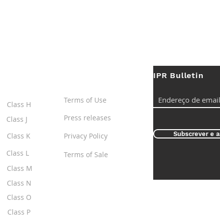
IPR Bulletin
ES
Useful Links
Terms of Use
Class H
Press releases
Class J
Subscrever e a
Class K
Privacy Policy
Class L
Terms of Sale
Class M
Class N
Class O
Class P