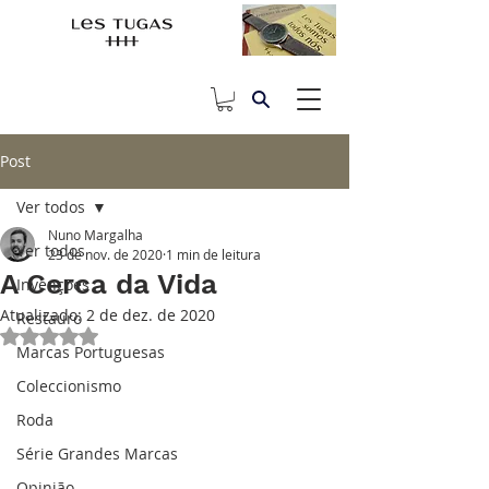
Post
Ver todos
Nuno Margalha
Ver todos
23 de nov. de 2020
1 min de leitura
A Cerca da Vida
Invenções
Atualizado:
2 de dez. de 2020
Restauro
Avaliado com NaN de 5 estrelas.
Marcas Portuguesas
Coleccionismo
Roda
Série Grandes Marcas
Opinião