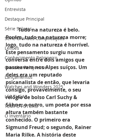
Entrevista
Destaque Principal
Série Solares
Tudo na natureza é belo. 
Porém, tudo na natureza morre; 
Série Grandes Complicações
logo, tudo na natureza é horrível. 
Leilões
Este pensamento surgiu numa 
Conhecimento Relojoeiro
conversa entre dois amigos que 
passeavam nos Alpes suíços. Um 
Grandes Relojoeiros
deles era um reputado 
Lançamentos
psicanalista de então, que levaria 
Watches and Wonders 2025
consigo, provavelmente, o seu 
LES TUGAS
relógio de bolso Carl Suchy & 
Söhne; o outro, um poeta por essa 
TEMPO FUTURO
altura também bastante 
O Inventário
conhecido. O primeiro era 
Sigmund Freud; o segundo, Rainer 
Maria Rilke. A história deste 