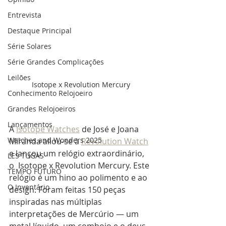
Entrevista
Destaque Principal
Série Solares
Série Grandes Complicações
Leilões
Isotope x Revolution Mercury
Conhecimento Relojoeiro
Grandes Relojoeiros
Lançamentos
A
Isotope Watches
de José e Joana 
Watches and Wonders 2025
Miranda aliou-se à 
Revolution Watch
e lançou um relógio extraordinário, 
LES TUGAS
o  Isotope x Revolution Mercury. Este 
TEMPO FUTURO
relógio é um hino ao polimento e ao 
O Inventário
design. Foram feitas 150 peças 
inspiradas nas múltiplas 
interpretações de Mercúrio — um 
metal líquido, um comboio e o deus 