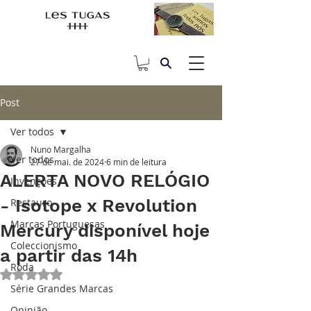
Post
Ver todos
Nuno Margalha
Ver todos
27 de mai. de 2024
6 min de leitura
ALERTA NOVO RELÓGIO
Invenções
- Isotope x Revolution
Restauro
Marcas Portuguesas
Mercury disponível hoje
Coleccionismo
a partir das 14h
Roda
Avaliado com NaN de 5 estrelas.
Série Grandes Marcas
Opinião