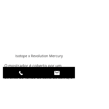
Isotope x Revolution Mercury
O mostrador é coberto por um 
cristal de safira abobadado e, 
através do fundo de caixa de safira, é 
visível o calibre manual I-7, que é um 
ETA/Peseux 7001 modificado 
produzido pela Landeron. 
Introduzido originalmente em 1971, 
o Peseux 7001 é um movimento 