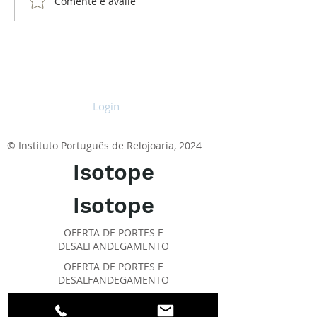
Comente e avalie
Konstantin Chaykin
Thinking Mystery
Login
© Instituto Português de Relojoaria, 2024
Isotope
Isotope
OFERTA DE PORTES E
DESALFANDEGAMENTO
OFERTA DE PORTES E
DESALFANDEGAMENTO