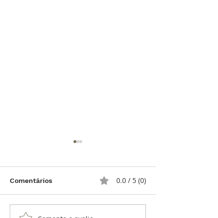
0.0 / 5 (0)
Comentários
ArtyA