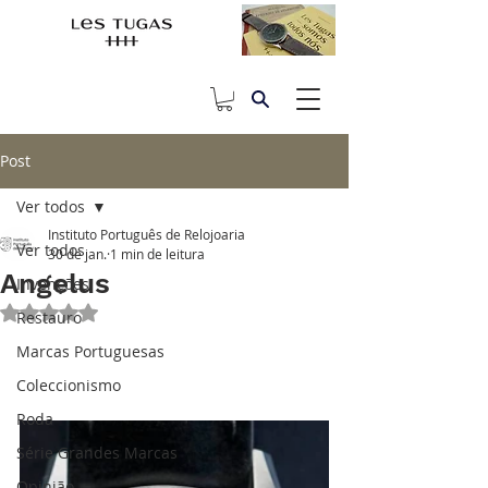
Post
Ver todos
Instituto Português de Relojoaria
Ver todos
30 de jan.
1 min de leitura
Angelus
Invenções
Avaliado com NaN de 5 estrelas.
Restauro
Marcas Portuguesas
Coleccionismo
Roda
Série Grandes Marcas
Opinião