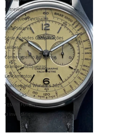
Entrevista
Destaque Principal
Série Solares
Série Grandes Complicações
Leilões
Conhecimento Relojoeiro
Grandes Relojoeiros
Lançamentos
Watches and Wonders 2025
LES TUGAS
TEMPO FUTURO
O Inventário