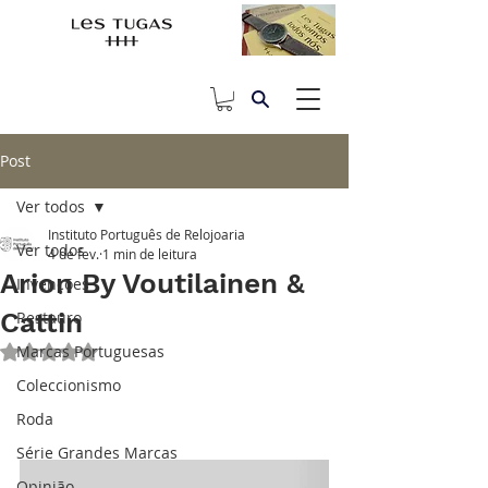
Post
Ver todos
Instituto Português de Relojoaria
Ver todos
4 de fev.
1 min de leitura
Arion By Voutilainen &
Invenções
Cattin
Restauro
Marcas Portuguesas
Avaliado com NaN de 5 estrelas.
Coleccionismo
Roda
Série Grandes Marcas
Opinião