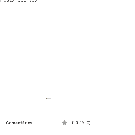
0.0 / 5 (0)
Comentários
ArtyA