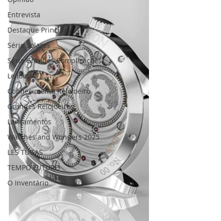
Entrevista
Destaque Principal
Série Solares
Série Grandes Complicações
Leilões
Conhecimento Relojoeiro
Grandes Relojoeiros
Lançamentos
Watches and Wonders 2025
LES TUGAS
TEMPO FUTURO
O Inventário