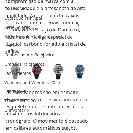
compromisso da marca com a 
exclusividade e o artesanato de alta 
Entrevista
qualidade. A coleção inclui caixas 
Destaque Principal
fabricadas em materiais como aço 
Série Solares
inoxidável 316L, aço de Damasco, 
Série Grandes Complicações
TiDamas (uma liga especial de 
titânio), carbono forjado e cristal de 
Leilões
safira.
Conhecimento Relojoeiro
Grandes Relojoeiros
Lançamentos
Watches and Wonders 2025
LES TUGAS
Os mostradores são em esmalte, 
disponíveis em cores vibrantes e em 
TEMPO FUTURO
esqueleto que permite apreciar os 
O Inventário
movimentos intrincados do 
cronógrafo. O movimento é baseado 
em calibres automáticos suíços, 