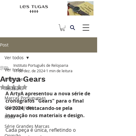
Post
Ver todos
Instituto Português de Relojoaria
Ver todos
17 de dez. de 2024
1 min de leitura
Artya Gears
Invenções
Avaliado com NaN de 5 estrelas.
Restauro
A ArtyA apresentou a nova série de 
Marcas Portuguesas
cronógrafos "Gears" para o final 
Coleccionismo
de 2024, destacando-se pela 
inovação nos materiais e design.
Roda
Série Grandes Marcas
Cada peça é única, refletindo o 
Opinião