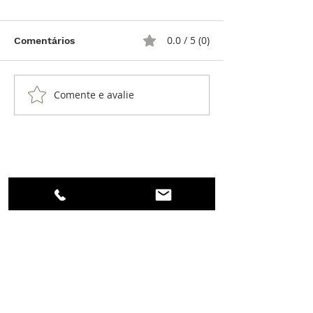
0.0 / 5 (0)
Comentários
ArtyA Chorus
Comente e avalie
ArtyA Aqua Ca
Divers
Login
© Instituto Português de Relojoaria, 2024
Isotope
Isotope