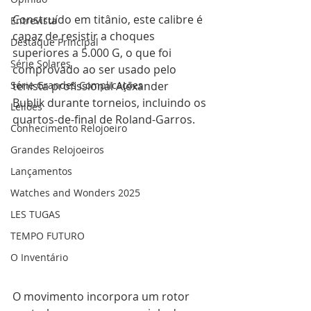
Construído em titânio, este calibre é 
Entrevista
capaz de resistir a choques 
Destaque Principal
superiores a 5.000 G, o que foi 
Série Solares
comprovado ao ser usado pelo 
Série Grandes Complicações
tenista profissional Alexander 
Bublik durante torneios, incluindo os 
Leilões
quartos-de-final de Roland-Garros.
Conhecimento Relojoeiro
Grandes Relojoeiros
Lançamentos
Watches and Wonders 2025
LES TUGAS
TEMPO FUTURO
O Inventário
O movimento incorpora um rotor 