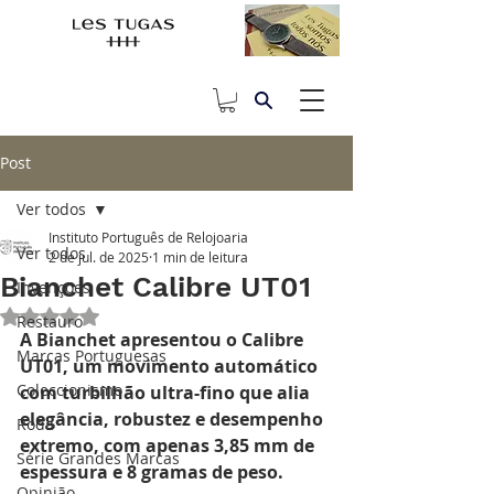
Post
Ver todos
Instituto Português de Relojoaria
Ver todos
2 de jul. de 2025
1 min de leitura
Bianchet Calibre UT01
Invenções
Avaliado com NaN de 5 estrelas.
Restauro
A Bianchet apresentou o Calibre 
Marcas Portuguesas
UT01, um movimento automático 
Coleccionismo
com turbilhão ultra-fino que alia 
elegância, robustez e desempenho 
Roda
extremo, com apenas 3,85 mm de 
Série Grandes Marcas
espessura e 8 gramas de peso. 
Opinião