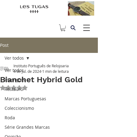
Post
Ver todos
Instituto Português de Relojoaria
Ver todos
4 de jul. de 2024
1 min de leitura
Bianchet Hybrid Gold
Invenções
Avaliado com NaN de 5 estrelas.
Restauro
Marcas Portuguesas
Coleccionismo
Roda
Série Grandes Marcas
Opinião